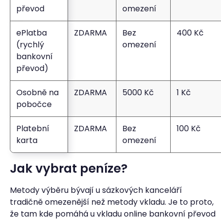
převod
omezení
ePlatba
ZDARMA
Bez
400 Kč
(rychlý
omezení
bankovní
převod)
Osobně na
ZDARMA
5000 Kč
1 Kč
pobočce
Platební
ZDARMA
Bez
100 Kč
karta
omezení
Jak vybrat peníze?
Metody výběru bývají u sázkových kanceláří
tradičně omezenější než metody vkladu. Je to proto,
že tam kde pomáhá u vkladu online bankovní převod