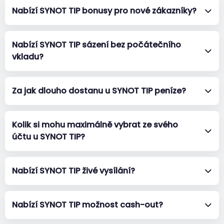
Nabízí SYNOT TIP bonusy pro nové zákazníky?
Nabízí SYNOT TIP sázení bez počátečního
vkladu?
Za jak dlouho dostanu u SYNOT TIP peníze?
Kolik si mohu maximálně vybrat ze svého
účtu u SYNOT TIP?
Nabízí SYNOT TIP živé vysílání?
Nabízí SYNOT TIP možnost cash-out?