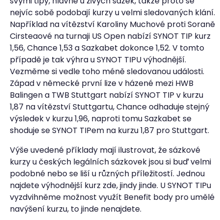
svými tipy, hlavně u živých sázek, takže proto se
nejvíc sobě podobají kurzy u velmi sledovaných klání.
Například na vítězství Karoliny Muchové proti Soraně
Cirsteaové na turnaji US Open nabízí SYNOT TIP kurz
1,56, Chance 1,53 a Sazkabet dokonce 1,52. V tomto
případě je tak výhra u SYNOT TIPU výhodnější.
Vezměme si vedle toho méně sledovanou události.
Západ v německé první lize v házené mezi HWB
Balingen a TWB Stuttgart nabízí SYNOT TIP v kurzu
1,87 na vítězství Stuttgartu, Chance odhaduje stejný
výsledek v kurzu 1,96, naproti tomu Sazkabet se
shoduje se SYNOT TIPem na kurzu 1,87 pro Stuttgart.
Výše uvedené příklady mají ilustrovat, že sázkové
kurzy u českých legálních sázkovek jsou si buď velmi
podobné nebo se liší u různých příležitostí. Jednou
najdete výhodnější kurz zde, jindy jinde. U SYNOT TIPu
vyzdvihněme možnost využít Benefit body pro umělé
navýšení kurzu, to jinde nenajdete.