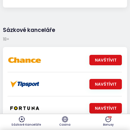
Sázkové kanceláře
18+
NAVŠTÍVIT
NAVŠTÍVIT
NAVŠTÍVIT
Sázkové Kanceláře
Casina
Bonusy