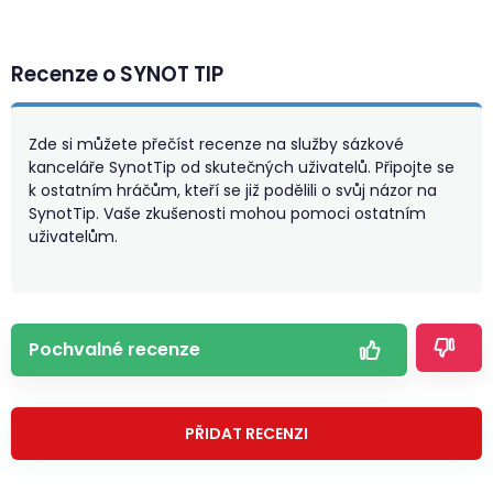
Recenze o SYNOT TIP
Zde si můžete přečíst recenze na služby sázkové
kanceláře SynotTip od skutečných uživatelů. Připojte se
k ostatním hráčům, kteří se již podělili o svůj názor na
SynotTip. Vaše zkušenosti mohou pomoci ostatním
uživatelům.
Pochvalné recenze
PŘIDAT RECENZI