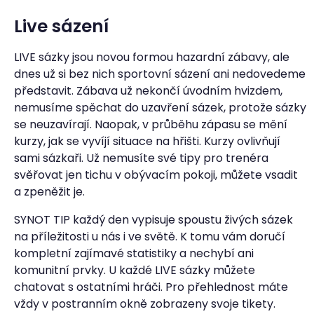
Live sázení
LIVE sázky jsou novou formou hazardní zábavy, ale
dnes už si bez nich sportovní sázení ani nedovedeme
představit. Zábava už nekončí úvodním hvizdem,
nemusíme spěchat do uzavření sázek, protože sázky
se neuzavírají. Naopak, v průběhu zápasu se mění
kurzy, jak se vyvíjí situace na hřišti. Kurzy ovlivňují
sami sázkaři. Už nemusíte své tipy pro trenéra
svěřovat jen tichu v obývacím pokoji, můžete vsadit
a zpeněžit je.
SYNOT TIP každý den vypisuje spoustu živých sázek
na příležitosti u nás i ve světě. K tomu vám doručí
kompletní zajímavé statistiky a nechybí ani
komunitní prvky. U každé LIVE sázky můžete
chatovat s ostatními hráči. Pro přehlednost máte
vždy v postranním okně zobrazeny svoje tikety.