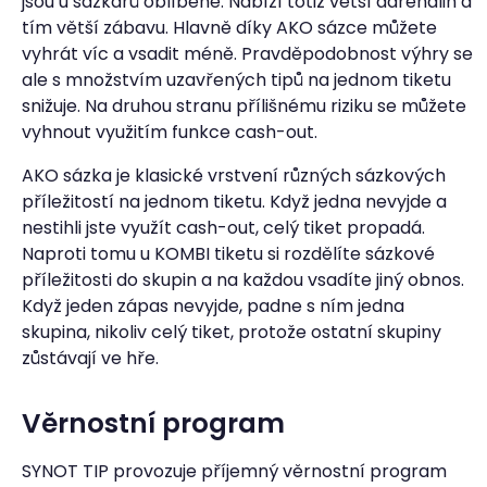
jsou u sázkařů oblíbené. Nabízí totiž větší adrenalin a
tím větší zábavu. Hlavně díky AKO sázce můžete
vyhrát víc a vsadit méně. Pravděpodobnost výhry se
ale s množstvím uzavřených tipů na jednom tiketu
snižuje. Na druhou stranu přílišnému riziku se můžete
vyhnout využitím funkce cash-out.
AKO sázka je klasické vrstvení různých sázkových
příležitostí na jednom tiketu. Když jedna nevyjde a
nestihli jste využít cash-out, celý tiket propadá.
Naproti tomu u KOMBI tiketu si rozdělíte sázkové
příležitosti do skupin a na každou vsadíte jiný obnos.
Když jeden zápas nevyjde, padne s ním jedna
skupina, nikoliv celý tiket, protože ostatní skupiny
zůstávají ve hře.
Věrnostní program
SYNOT TIP provozuje příjemný věrnostní program