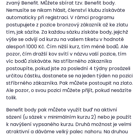
zvaný Benefit. Můžete sbírat tzv. Benefit body.
Nemusíte se nikam hlásit, členství klubu získáváte
automaticky při registraci. V rámci programu
postupujete z pozice bronzový zákazník až ke zlatu
tím, jak sázíte. Za každou sázku získáte body, jejichž
výše se odvíjí od kurzu na vašem tiketu v hodnotě
alespoň 1000 Kč. Čím nižší kurz, tím méně bodů. Ale
pozor, čím dražší kov svítí v názvu vaší pozice, tím
víc bodů získáváte. Na stříbrného zákazníka
postoupíte, pokud jste za poslední 4 týdny prosázeli
určitou částku, dostanete se na jeden týden na pozici
stříbrného zákazníka. Pak můžete postoupit na zlato.
Ale pozor, o svou pozici můžete přijít, pokud nesázíte
tolik.
Benefit body pak můžete využít buď na aktivní
sázení (u sázek v minimálním kurzu 2) nebo je použít
k navýšení vypsaného kurzu. Druhá možnost je velmi
atraktivní a dáváme velký palec nahoru. Na druhou