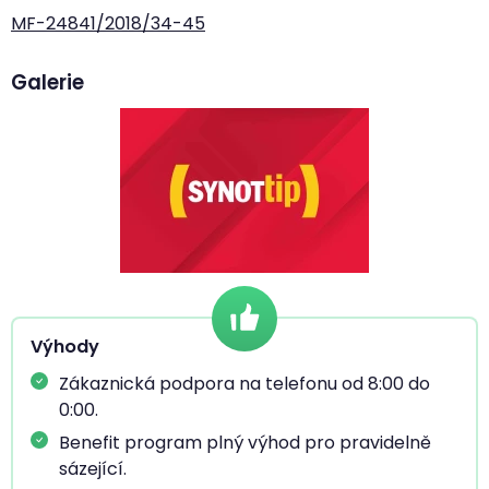
MF-24841/2018/34-45
Galerie
Výhody
Zákaznická podpora na telefonu od 8:00 do
0:00.
Benefit program plný výhod pro pravidelně
sázející.