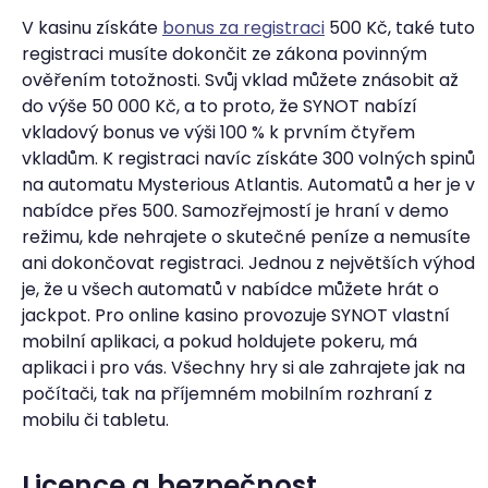
V kasinu získáte
bonus za registraci
500 Kč, také tuto
registraci musíte dokončit ze zákona povinným
ověřením totožnosti. Svůj vklad můžete znásobit až
do výše 50 000 Kč, a to proto, že SYNOT nabízí
vkladový bonus ve výši 100 % k prvním čtyřem
vkladům. K registraci navíc získáte 300 volných spinů
na automatu Mysterious Atlantis. Automatů a her je v
nabídce přes 500. Samozřejmostí je hraní v demo
režimu, kde nehrajete o skutečné peníze a nemusíte
ani dokončovat registraci. Jednou z největších výhod
je, že u všech automatů v nabídce můžete hrát o
jackpot. Pro online kasino provozuje SYNOT vlastní
mobilní aplikaci, a pokud holdujete pokeru, má
aplikaci i pro vás. Všechny hry si ale zahrajete jak na
počítači, tak na příjemném mobilním rozhraní z
mobilu či tabletu.
Licence a bezpečnost