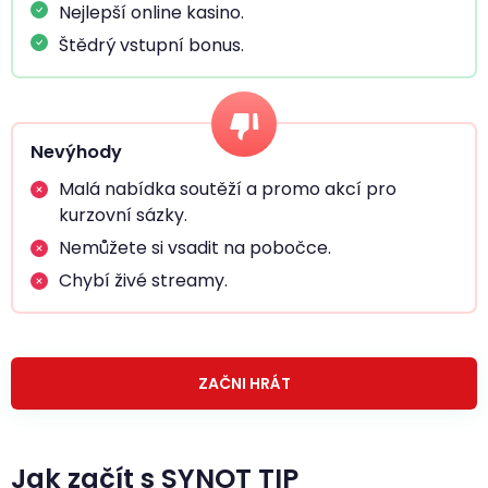
Nejlepší online kasino.
Štědrý vstupní bonus.
Nevýhody
Malá nabídka soutěží a promo akcí pro
kurzovní sázky.
Nemůžete si vsadit na pobočce.
Chybí živé streamy.
ZAČNI HRÁT
Jak začít s SYNOT TIP