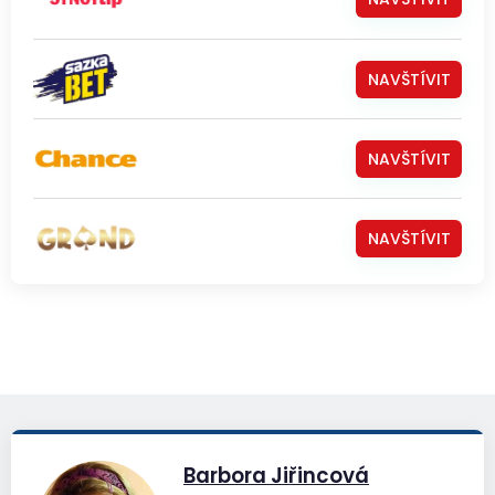
NAVŠTÍVIT
NAVŠTÍVIT
NAVŠTÍVIT
Barbora Jiřincová