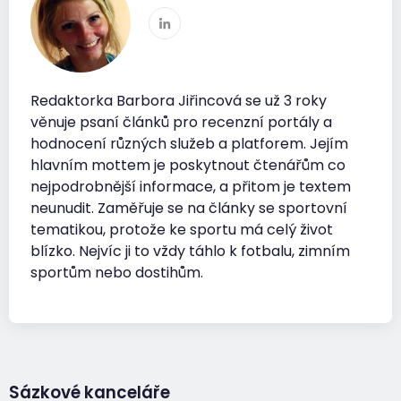
Redaktorka Barbora Jiřincová se už 3 roky
věnuje psaní článků pro recenzní portály a
hodnocení různých služeb a platforem. Jejím
hlavním mottem je poskytnout čtenářům co
nejpodrobnější informace, a přitom je textem
neunudit. Zaměřuje se na články se sportovní
tematikou, protože ke sportu má celý život
blízko. Nejvíc ji to vždy táhlo k fotbalu, zimním
sportům nebo dostihům.
Sázkové kanceláře