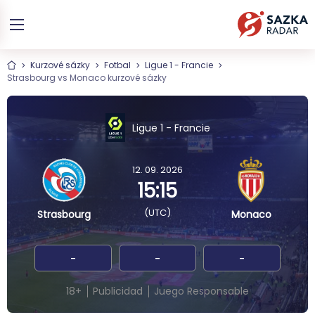
Kurzové sázky
Fotbal
Ligue 1 - Francie
Strasbourg vs Monaco kurzové sázky
Ligue 1 - Francie
12. 09. 2026
15:15
(UTC)
Strasbourg
Monaco
-
-
-
18+
Publicidad
Juego Responsable