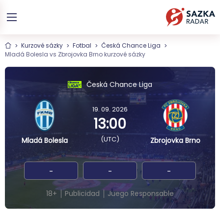
Kurzové sázky
Fotbal
Česká Chance Liga
Mladá Bolesla vs Zbrojovka Brno kurzové sázky
Česká Chance Liga
19. 09. 2026
13:00
(UTC)
Mladá Bolesla
Zbrojovka Brno
-
-
-
18+
Publicidad
Juego Responsable