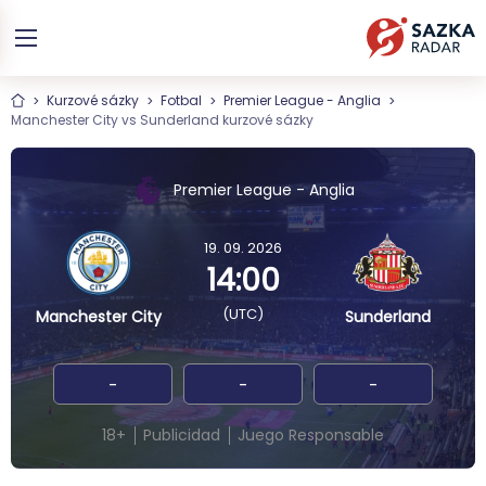
Kurzové sázky
Fotbal
Premier League - Anglia
Manchester City vs Sunderland kurzové sázky
Premier League - Anglia
19. 09. 2026
14:00
(UTC)
Manchester City
Sunderland
-
-
-
18+
Publicidad
Juego Responsable