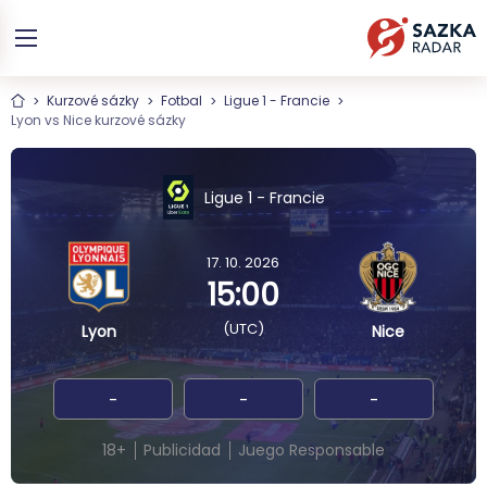
Kurzové sázky
Fotbal
Ligue 1 - Francie
Lyon vs Nice kurzové sázky
Ligue 1 - Francie
17. 10. 2026
15:00
(UTC)
Lyon
Nice
-
-
-
18+
Publicidad
Juego Responsable