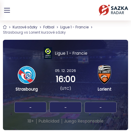
Kurzové sázky
Fotbal
Ligue 1 - Francie
Strasbourg vs Lorient kurzové sázky
Ligue 1 - Francie
05. 12. 2026
16:00
(UTC)
Strasbourg
Lorient
-
-
-
18+
Publicidad
Juego Responsable