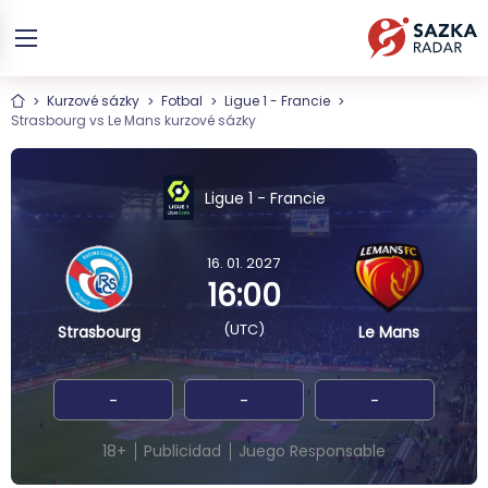
Kurzové sázky
Fotbal
Ligue 1 - Francie
Strasbourg vs Le Mans kurzové sázky
Ligue 1 - Francie
16. 01. 2027
16:00
(UTC)
Strasbourg
Le Mans
-
-
-
18+
Publicidad
Juego Responsable