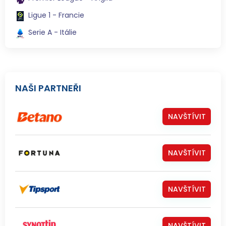
Ligue 1 - Francie
Serie A - Itálie
NAŠI PARTNEŘI
NAVŠTÍVIT
NAVŠTÍVIT
NAVŠTÍVIT
NAVŠTÍVIT