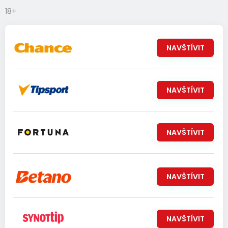
18+
NAVŠTÍVIT
NAVŠTÍVIT
NAVŠTÍVIT
NAVŠTÍVIT
NAVŠTÍVIT