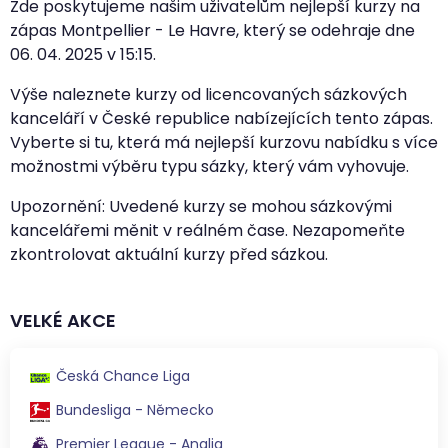
Zde poskytujeme našim uživatelům nejlepší kurzy na
zápas Montpellier - Le Havre, který se odehraje dne
06. 04. 2025
v
15:15
.
Výše naleznete kurzy od licencovaných sázkových
kanceláří v České republice nabízejících tento zápas.
Vyberte si tu, která má nejlepší kurzovu nabídku s více
možnostmi výběru typu sázky, který vám vyhovuje.
Upozornění: Uvedené kurzy se mohou sázkovými
kancelářemi měnit v reálném čase. Nezapomeňte
zkontrolovat aktuální kurzy před sázkou.
VELKÉ AKCE
Česká Chance Liga
Bundesliga - Německo
Premier League - Anglia