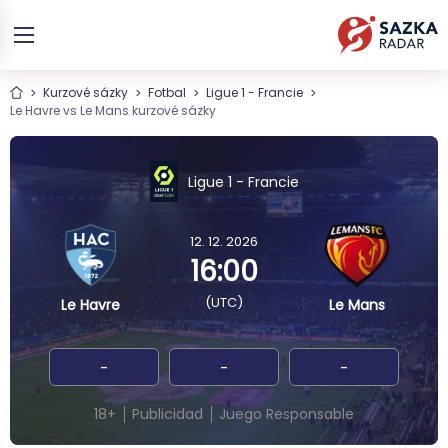
Kurzové sázky
Fotbal
Ligue 1 - Francie
Le Havre vs Le Mans kurzové sázky
Ligue 1 - Francie
12. 12. 2026
16:00
(UTC)
Le Havre
Le Mans
-
-
-
18+
Publicidad
Juego Responsable