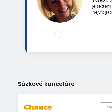
služeb a 
je textem
Nejvíc ji
Sázkové kanceláře
An