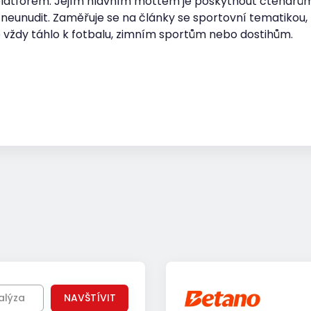
platforem. Jejím hlavním mottem je poskytnout čtenářům
 neunudit. Zaměřuje se na články se sportovní tematikou, 
 to vždy táhlo k fotbalu, zimním sportům nebo dostihům.
alýza
NAVŠTÍVIT