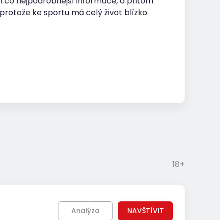
 co nejpodrobnější informace, a přitom
protože ke sportu má celý život blízko.
18+
Analýza
NAVŠTÍVIT