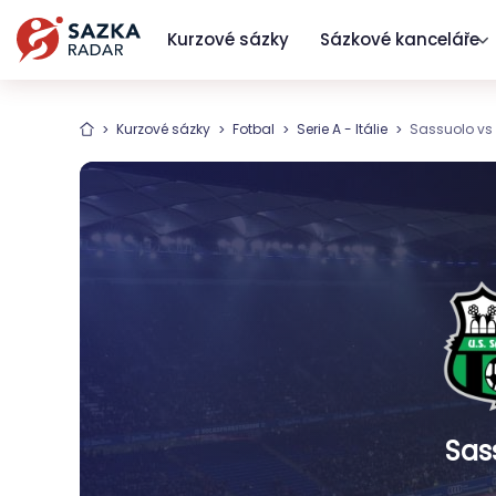
Kurzové sázky
Sázkové kanceláře
Kurzové sázky
Fotbal
Serie A - Itálie
Sassuolo vs 
Sas