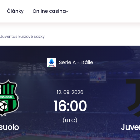
Články
Online casina
Juventus kurzové sázky
Serie A - Itálie
12. 09. 2026
16:00
(UTC)
suolo
Juve