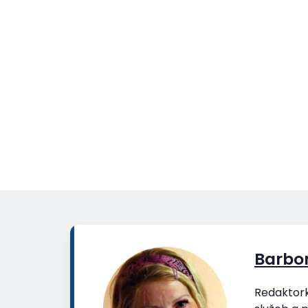
Barbor
Redaktork