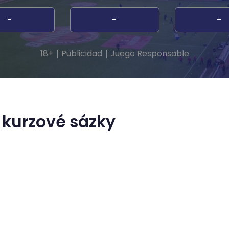
-
-
-
18+
Publicidad
Juego Responsable
 kurzové sázky