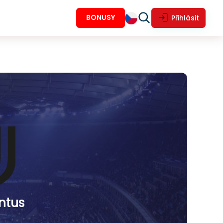
BONUSY
Přihlásit
ntus