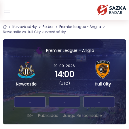
Kurzové sázky
Fotbal
Premier League - Anglia
Newcastle vs Hull City kurzové sázky
Premier League - Anglia
19. 09. 2026
14:00
(UTC)
Newcastle
Hull City
-
-
-
18+
Publicidad
Juego Responsable