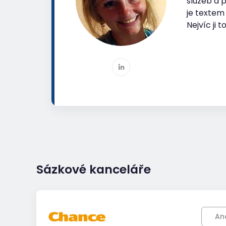
služeb a 
je textem
Nejvíc ji
Sázkové kanceláře
An