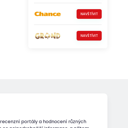
NAVŠTÍVIT
NAVŠTÍVIT
o recenzní portály a hodnocení různých