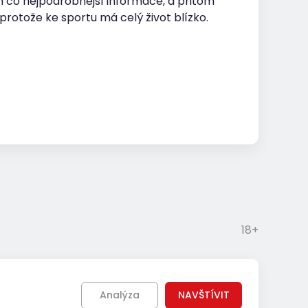
 co nejpodrobnější informace, a přitom
protože ke sportu má celý život blízko.
18+
Analýza
NAVŠTÍVIT