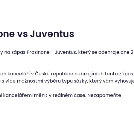
none vs Juventus
y na zápas Frosinone - Juventus, který se odehraje dne
2
h kanceláří v České republice nabízejících tento zápas.
u s více možnostmi výběru typu sázky, který vám vyhovuje
i kancelářemi měnit v reálném čase. Nezapomeňte