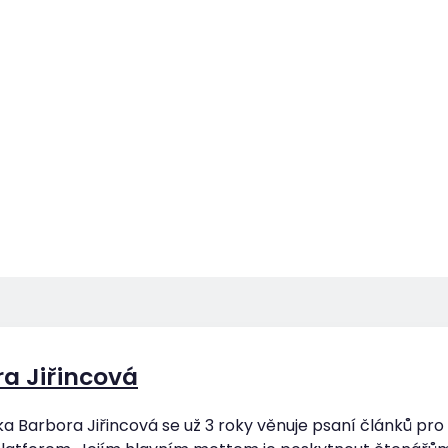
a Jiřincová
a Barbora Jiřincová se už 3 roky věnuje psaní článků pr