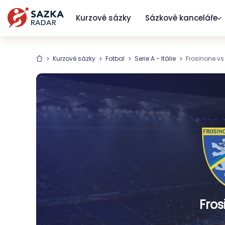
Kurzové sázky
Sázkové kanceláře
Kurzové sázky
Fotbal
Serie A - Itálie
Frosinone vs
Fro