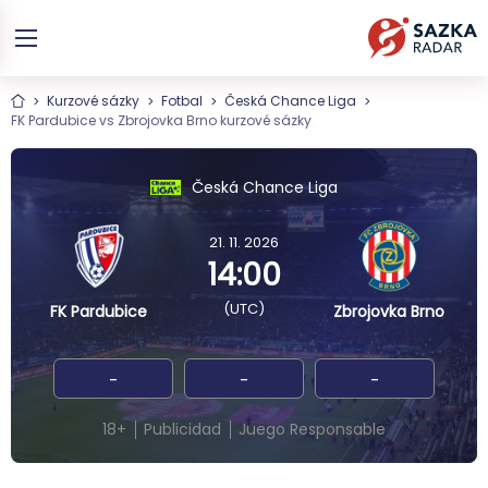
Kurzové sázky
Fotbal
Česká Chance Liga
FK Pardubice vs Zbrojovka Brno kurzové sázky
Česká Chance Liga
21. 11. 2026
14:00
(UTC)
FK Pardubice
Zbrojovka Brno
-
-
-
18+
Publicidad
Juego Responsable