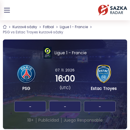
Kurzové sázky
Fotbal
Ligue 1 - Francie
PSG vs Estac Troyes kurzové sázky
Ligue 1 - Francie
07. 11. 2026
16:00
(UTC)
PSG
Estac Troyes
-
-
-
18+
Publicidad
Juego Responsable