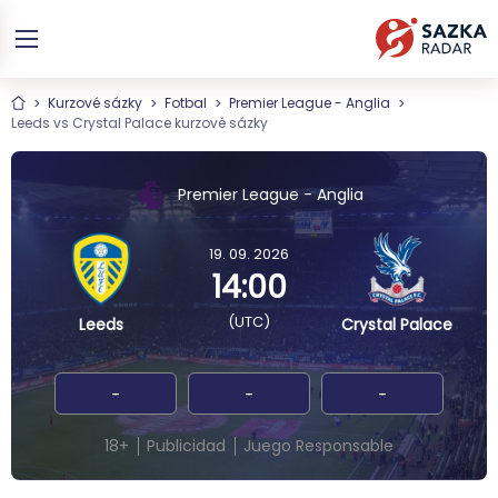
Kurzové sázky
Fotbal
Premier League - Anglia
Leeds vs Crystal Palace kurzové sázky
Premier League - Anglia
19. 09. 2026
14:00
(UTC)
Leeds
Crystal Palace
-
-
-
18+
Publicidad
Juego Responsable