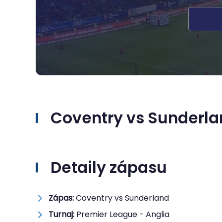
Coventry vs Sunderla
Detaily zápasu
Zápas:
Coventry vs Sunderland
Turnaj:
Premier League - Anglia