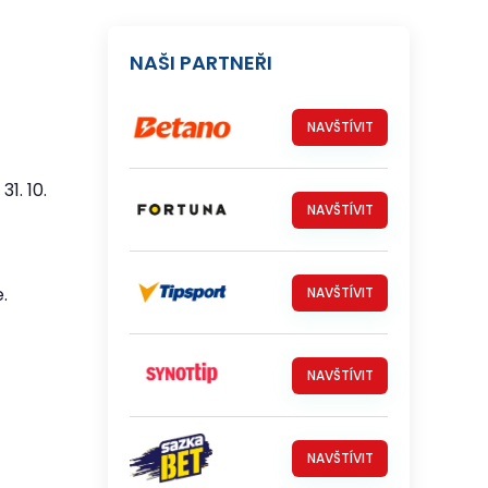
NAŠI PARTNEŘI
NAVŠTÍVIT
e
31. 10.
NAVŠTÍVIT
.
NAVŠTÍVIT
NAVŠTÍVIT
NAVŠTÍVIT