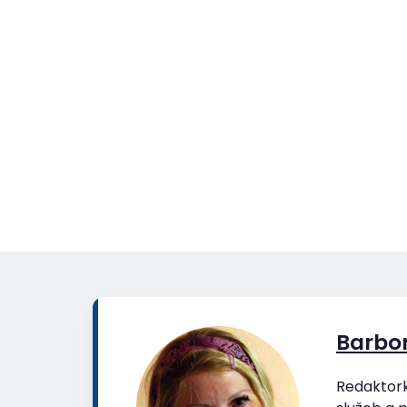
Barbor
Redaktork