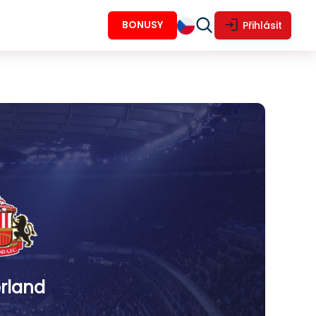
BONUSY
Přihlásit
rland