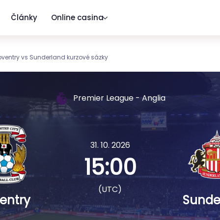
Články
Online casina
ventry vs Sunderland kurzové sázky
Premier League - Anglia
31. 10. 2026
15:00
(UTC)
entry
Sunde