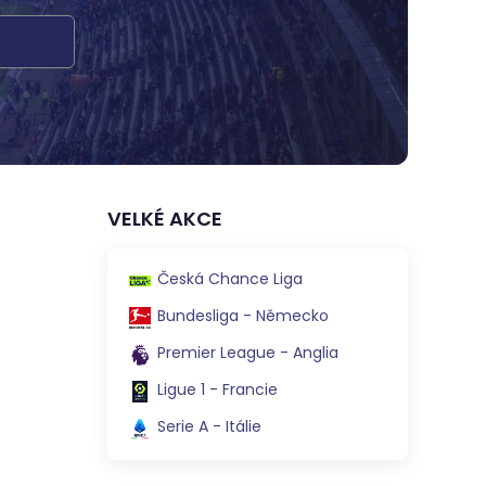
VELKÉ AKCE
Česká Chance Liga
Bundesliga - Německo
Premier League - Anglia
Ligue 1 - Francie
Serie A - Itálie