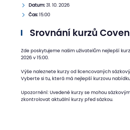
Datum:
31. 10. 2026
Čas:
15:00
Srovnání kurzů Coven
Zde poskytujeme našim uživatelům nejlepší kur
2026
v
15:00
.
Výše naleznete kurzy od licencovaných sázkovýc
Vyberte si tu, která má nejlepší kurzovu nabídk
Upozornění: Uvedené kurzy se mohou sázkovým
zkontrolovat aktuální kurzy před sázkou.