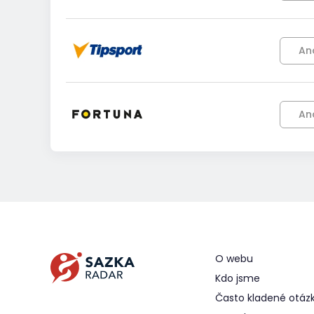
An
An
O webu
Kdo jsme
Často kladené otáz