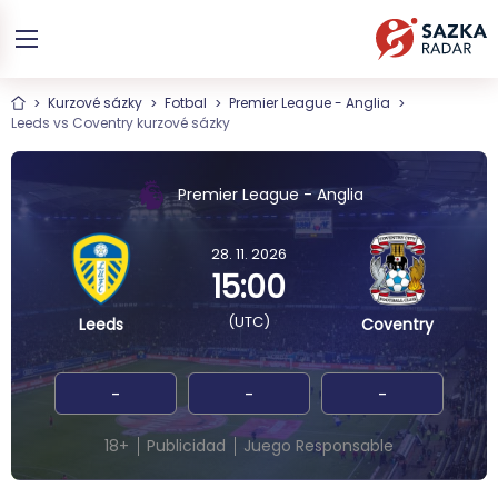
Kurzové sázky
Fotbal
Premier League - Anglia
Leeds vs Coventry kurzové sázky
Premier League - Anglia
28. 11. 2026
15:00
(UTC)
Leeds
Coventry
-
-
-
18+
Publicidad
Juego Responsable