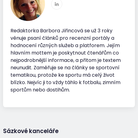
Redaktorka Barbora Jiřincová se už 3 roky
věnuje psaní článků pro recenzní portály a
hodnocení různých služeb a platforem. Jejím
hlavním mottem je poskytnout čtenářům co
nejpodrobnější informace, a přitom je textem
neunudit. Zaměřuje se na články se sportovní
tematikou, protože ke sportu má celý život
blízko. Nejvíc ji to vždy táhlo k fotbalu, zimním
sportům nebo dostihům.
Sázkové kanceláře