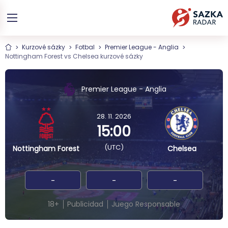
Kurzové sázky
Fotbal
Premier League - Anglia
Nottingham Forest vs Chelsea kurzové sázky
Premier League - Anglia
28. 11. 2026
15:00
(UTC)
Nottingham Forest
Chelsea
-
-
-
18+
Publicidad
Juego Responsable