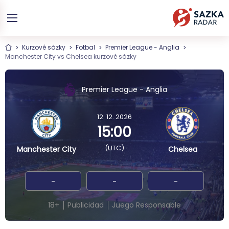
Kurzové sázky
Fotbal
Premier League - Anglia
Manchester City vs Chelsea kurzové sázky
Premier League - Anglia
12. 12. 2026
15:00
(UTC)
Manchester City
Chelsea
-
-
-
18+
Publicidad
Juego Responsable