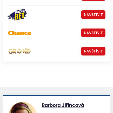
NAVŠTÍVIT
NAVŠTÍVIT
NAVŠTÍVIT
Barbora Jiřincová