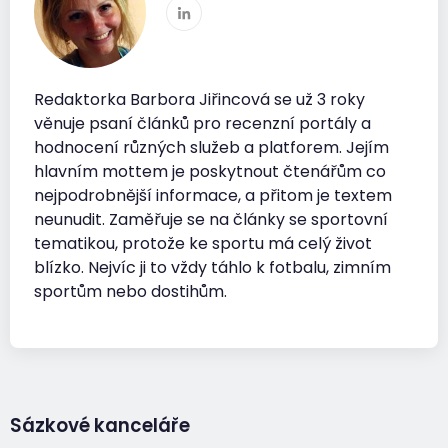
Redaktorka Barbora Jiřincová se už 3 roky
věnuje psaní článků pro recenzní portály a
hodnocení různých služeb a platforem. Jejím
hlavním mottem je poskytnout čtenářům co
nejpodrobnější informace, a přitom je textem
neunudit. Zaměřuje se na články se sportovní
tematikou, protože ke sportu má celý život
blízko. Nejvíc ji to vždy táhlo k fotbalu, zimním
sportům nebo dostihům.
Sázkové kanceláře