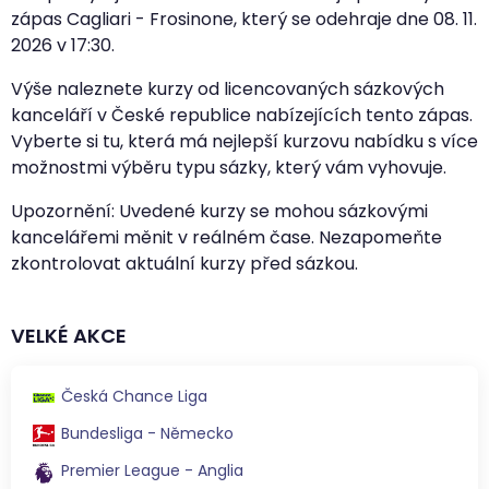
zápas Cagliari - Frosinone, který se odehraje dne
08. 11.
2026
v
17:30
.
Výše naleznete kurzy od licencovaných sázkových
kanceláří v České republice nabízejících tento zápas.
Vyberte si tu, která má nejlepší kurzovu nabídku s více
možnostmi výběru typu sázky, který vám vyhovuje.
Upozornění: Uvedené kurzy se mohou sázkovými
kancelářemi měnit v reálném čase. Nezapomeňte
zkontrolovat aktuální kurzy před sázkou.
VELKÉ AKCE
Česká Chance Liga
Bundesliga - Německo
Premier League - Anglia