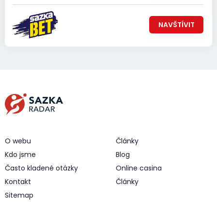
NAVŠTÍVIT
O webu
Články
Kdo jsme
Blog
Často kladené otázky
Online casina
Kontakt
Články
Sitemap