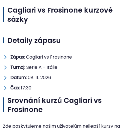
Cagliari vs Frosinone kurzové
sázky
Detaily zápasu
Zápas:
Cagliari vs Frosinone
Turnaj:
Serie A - Itálie
Datum:
08. 11. 2026
Čas:
17:30
Srovnání kurzů Cagliari vs
Frosinone
Zde poskytujeme našim uživatelům nejlepší kurzy na