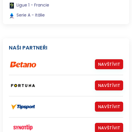
Ligue 1 - Francie
Serie A - Itálie
NAŠI PARTNEŘI
NAVŠTÍVIT
NAVŠTÍVIT
NAVŠTÍVIT
NAVŠTÍVIT