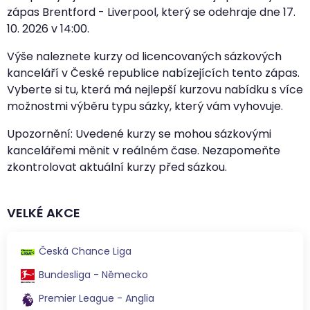
zápas Brentford - Liverpool, který se odehraje dne
17.
10. 2026
v
14:00
.
Výše naleznete kurzy od licencovaných sázkových
kanceláří v České republice nabízejících tento zápas.
Vyberte si tu, která má nejlepší kurzovu nabídku s více
možnostmi výběru typu sázky, který vám vyhovuje.
Upozornění: Uvedené kurzy se mohou sázkovými
kancelářemi měnit v reálném čase. Nezapomeňte
zkontrolovat aktuální kurzy před sázkou.
VELKÉ AKCE
Česká Chance Liga
Bundesliga - Německo
Premier League - Anglia