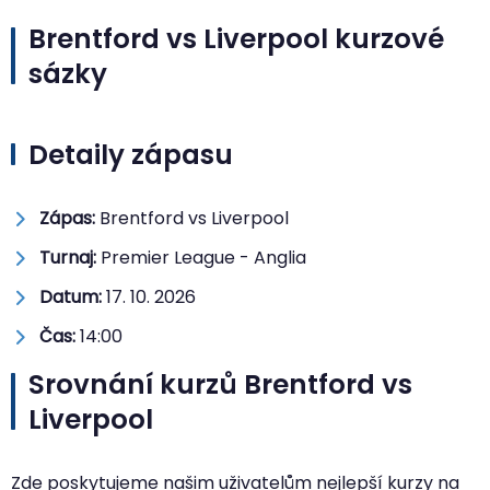
Brentford vs Liverpool kurzové
sázky
Detaily zápasu
Zápas:
Brentford vs Liverpool
Turnaj:
Premier League - Anglia
Datum:
17. 10. 2026
Čas:
14:00
Srovnání kurzů Brentford vs
Liverpool
Zde poskytujeme našim uživatelům nejlepší kurzy na