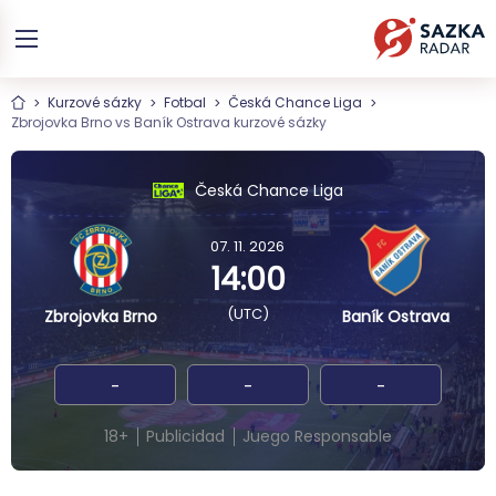
Kurzové sázky
Fotbal
Česká Chance Liga
Zbrojovka Brno vs Baník Ostrava kurzové sázky
Česká Chance Liga
07. 11. 2026
14:00
(UTC)
Zbrojovka Brno
Baník Ostrava
-
-
-
18+
Publicidad
Juego Responsable