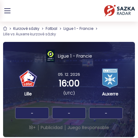
Kurzové sázky
Fotbal
Ligue 1 - Francie
Lille vs Auxerre kurzové sázky
Ligue 1 - Francie
05. 12. 2026
16:00
(UTC)
Lille
Auxerre
-
-
-
18+
Publicidad
Juego Responsable