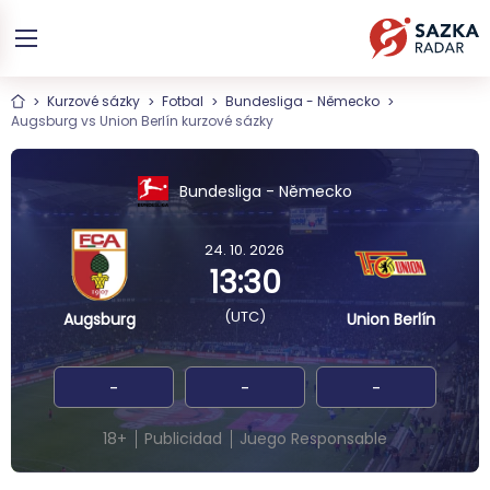
Kurzové sázky
Fotbal
Bundesliga - Německo
Augsburg vs Union Berlín kurzové sázky
Bundesliga - Německo
24. 10. 2026
13:30
(UTC)
Augsburg
Union Berlín
-
-
-
18+
Publicidad
Juego Responsable