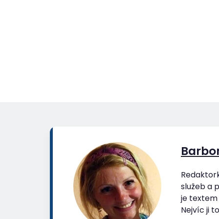
Barbor
Redaktork
služeb a 
je textem
Nejvíc ji