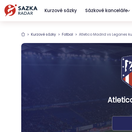
Kurzové sázky
Sázkové kanceláře
Kurzové sázky
Fotbal
Atletico Madrid vs Leganes k
Atleti