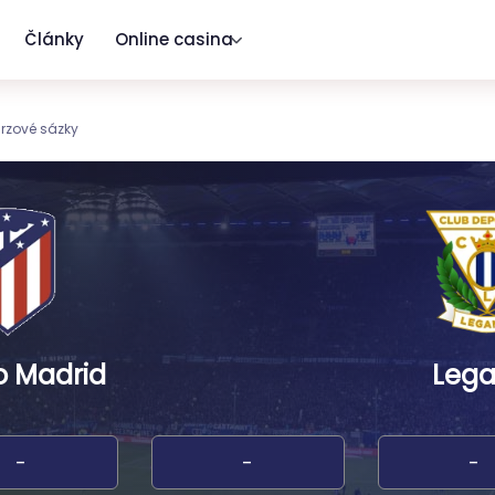
Články
Online casina
urzové sázky
co Madrid
Leg
-
-
-