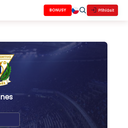
BONUSY
Přihlásit
anes