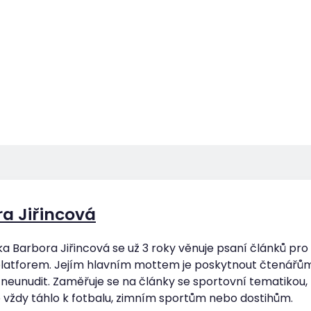
a Jiřincová
a Barbora Jiřincová se už 3 roky věnuje psaní článků pr
platforem. Jejím hlavním mottem je poskytnout čtenářům
 neunudit. Zaměřuje se na články se sportovní tematikou, 
 to vždy táhlo k fotbalu, zimním sportům nebo dostihům.