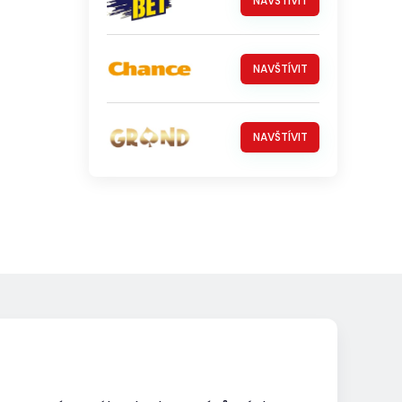
NAVŠTÍVIT
NAVŠTÍVIT
NAVŠTÍVIT