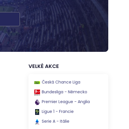
VELKÉ AKCE
Česká Chance Liga
Bundesliga - Německo
Premier League - Anglia
Ligue 1 - Francie
Serie A - Itálie