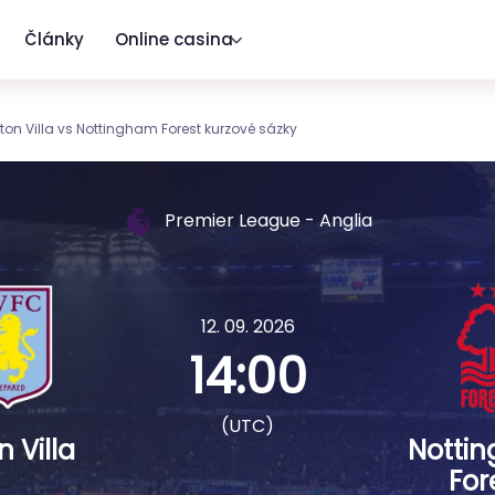
Články
Online casina
ton Villa vs Nottingham Forest kurzové sázky
Premier League - Anglia
12. 09. 2026
14:00
(UTC)
n Villa
Notti
For