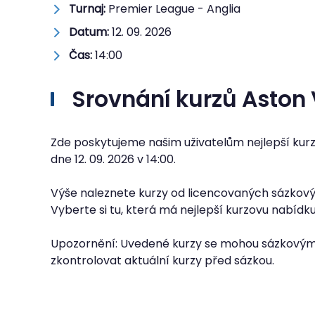
Turnaj:
Premier League - Anglia
Datum:
12. 09. 2026
Čas:
14:00
Srovnání kurzů Aston 
Zde poskytujeme našim uživatelům nejlepší kurz
dne
12. 09. 2026
v
14:00
.
Výše naleznete kurzy od licencovaných sázkovýc
Vyberte si tu, která má nejlepší kurzovu nabídk
Upozornění: Uvedené kurzy se mohou sázkovým
zkontrolovat aktuální kurzy před sázkou.