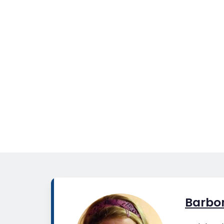
Barbor