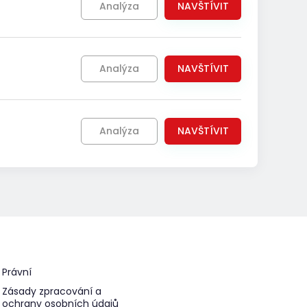
Analýza
NAVŠTÍVIT
Analýza
NAVŠTÍVIT
Analýza
NAVŠTÍVIT
Právní
Zásady zpracování a
ochrany osobních údajů