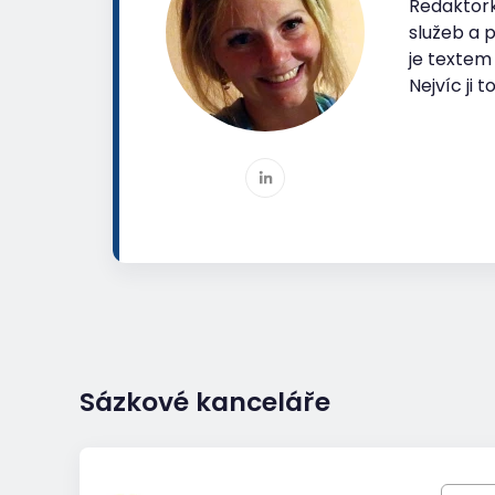
Redaktork
služeb a 
je textem
Nejvíc ji
Sázkové kanceláře