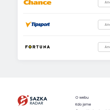
An
An
An
O webu
Kdo jsme