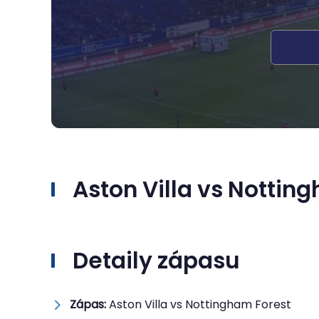
Aston Villa vs Nottin
Detaily zápasu
Zápas:
Aston Villa vs Nottingham Forest