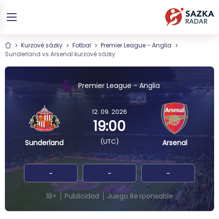
Kurzové sázky
Fotbal
Premier League - Anglia
Sunderland vs Arsenal kurzové sázky
Premier League - Anglia
12. 09. 2026
19:00
(UTC)
Sunderland
Arsenal
-
-
-
18+
Publicidad
Juego Responsable