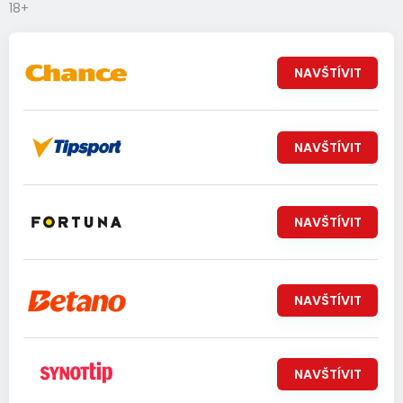
18+
NAVŠTÍVIT
NAVŠTÍVIT
NAVŠTÍVIT
NAVŠTÍVIT
NAVŠTÍVIT