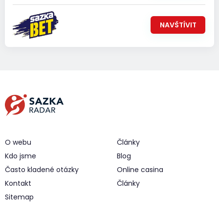
NAVŠTÍVIT
O webu
Články
Kdo jsme
Blog
Často kladené otázky
Online casina
Kontakt
Články
Sitemap