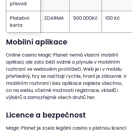
převod
Platební
ZDARMA
500 000Kč
100 Kč
karta
Mobilní aplikace
Online casino Magic Planet nemá vlastní mobilní
aplikaci, ale zato běží svižně a plynule v mobilním
rozhraní ve webovém prohlížeči. Web je i v mobilu
přehledný, hry se načítají rychle, hraní je zábavné. V
mobilním rozhraní i bez aplikace najdete všechno,
co na webu, včetně možnosti registrace, vkladů i
výběrů a samozřejmě všech druhů her.
Licence a bezpečnost
Magic Planet je zcela legální casino s platnou licencí