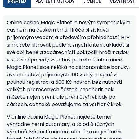
PŘEHLED
PLATEBNÍ METODY
LICENCE
VLASTNOSTI
Online casino Magic Planet je novým sympatickým
casinem na českém trhu. Hráče si získává
příjemným webem a především přehledností. Hry
si můžete filtrovat podle různých kritérií, ukládat si
své oblíbené a začátečníci i pokročilí hráči najdou
v sekci nápovědy všechny potřebné informace.
Magic Planet sice neláká na astronomické bonusy,
ovšem nabízí příjemných 100 volných spinů za
pouhou registraci a 500 Kč navrch bez nutnosti
velkých protočených částek. Zhodnotit pak
můžete nejen první, ale první čtyři vklady po
částech, což také považujeme za vstřícný krok.
V online casinu Magic Planet najdete téměř
výhradně herní automaty, a to od 8 různých
výrobců. Místní hráči sem chodí za originálními