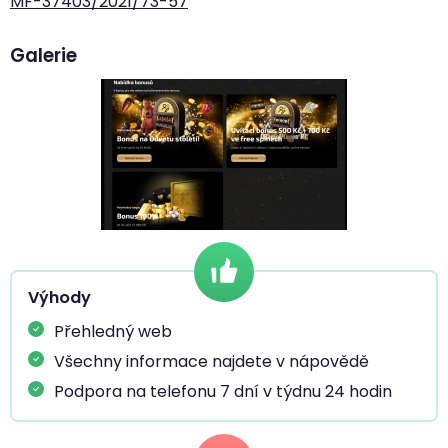
MF-37403/2021/73-57
Galerie
Výhody
Přehledný web
Všechny informace najdete v nápovědě
Podpora na telefonu 7 dní v týdnu 24 hodin