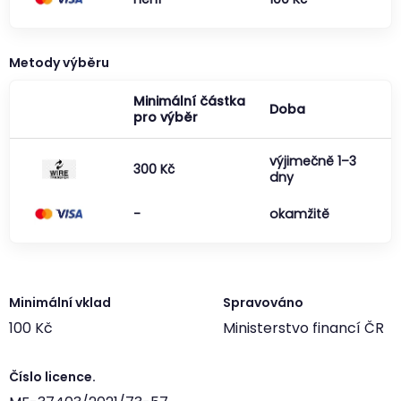
Metody výběru
Minimální částka
Doba
pro výběr
výjimečně 1–3
300 Kč
dny
-
okamžitě
Minimální vklad
Spravováno
100 Kč
Ministerstvo financí ČR
Číslo licence.