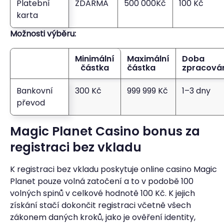
Platební
ZDARMA
500 000Kč
100 Kč
karta
Možnosti výběru:
Minimální
Maximální
Doba
částka
částka
zpracová
Bankovní
300 Kč
999 999 Kč
1–3 dny
převod
Magic Planet Casino bonus za
registraci bez vkladu
K registraci bez vkladu poskytuje online casino Magic
Planet pouze volná zatočení a to v podobě 100
volných spinů v celkové hodnotě 100 Kč. K jejich
získání stačí dokončit registraci včetně všech
zákonem daných kroků, jako je ověření identity,