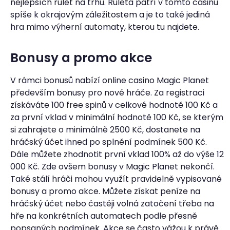
nejlepších rulet na trhu. Ruleta patří v tomto casinu
spíše k okrajovým záležitostem a je to také jediná
hra mimo výherní automaty, kterou tu najdete.
Bonusy a promo akce
V rámci bonusů nabízí online casino Magic Planet
především bonusy pro nové hráče. Za registraci
získáváte 100 free spinů v celkové hodnotě 100 Kč a
za první vklad v minimální hodnotě 100 Kč, se kterým
si zahrajete o minimálně 2500 Kč, dostanete na
hráčský účet ihned po splnění podmínek 500 Kč.
Dále můžete zhodnotit první vklad 100% až do výše 12
000 Kč. Zde ovšem bonusy v Magic Planet nekončí.
Také stálí hráči mohou využít pravidelně vypisované
bonusy a promo akce. Můžete získat peníze na
hráčský účet nebo častěji volná zatočení třeba na
hře na konkrétních automatech podle přesně
popsaných podmínek. Akce se často vážou k právě