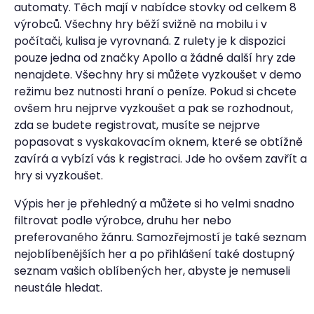
automaty. Těch mají v nabídce stovky od celkem 8
výrobců. Všechny hry běží svižně na mobilu i v
počítači, kulisa je vyrovnaná. Z rulety je k dispozici
pouze jedna od značky Apollo a žádné další hry zde
nenajdete. Všechny hry si můžete vyzkoušet v demo
režimu bez nutnosti hraní o peníze. Pokud si chcete
ovšem hru nejprve vyzkoušet a pak se rozhodnout,
zda se budete registrovat, musíte se nejprve
popasovat s vyskakovacím oknem, které se obtížně
zavírá a vybízí vás k registraci. Jde ho ovšem zavřít a
hry si vyzkoušet.
Výpis her je přehledný a můžete si ho velmi snadno
filtrovat podle výrobce, druhu her nebo
preferovaného žánru. Samozřejmostí je také seznam
nejoblíbenějších her a po přihlášení také dostupný
seznam vašich oblíbených her, abyste je nemuseli
neustále hledat.