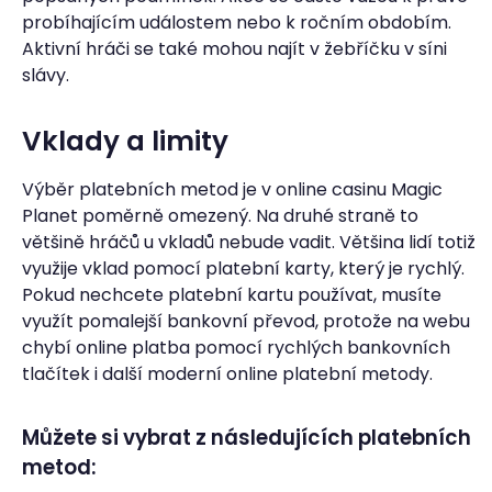
probíhajícím událostem nebo k ročním obdobím.
Aktivní hráči se také mohou najít v žebříčku v síni
slávy.
Vklady a limity
Výběr platebních metod je v online casinu Magic
Planet poměrně omezený. Na druhé straně to
většině hráčů u vkladů nebude vadit. Většina lidí totiž
využije vklad pomocí platební karty, který je rychlý.
Pokud nechcete platební kartu používat, musíte
využít pomalejší bankovní převod, protože na webu
chybí online platba pomocí rychlých bankovních
tlačítek i další moderní online platební metody.
Můžete si vybrat z následujících platebních
metod: