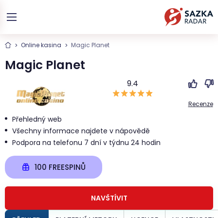
Online kasina
Magic Planet
Magic Planet
9.4
Recenze
Přehledný web
Všechny informace najdete v nápovědě
Podpora na telefonu 7 dní v týdnu 24 hodin
100 FREESPINŮ
NAVŠTÍVIT