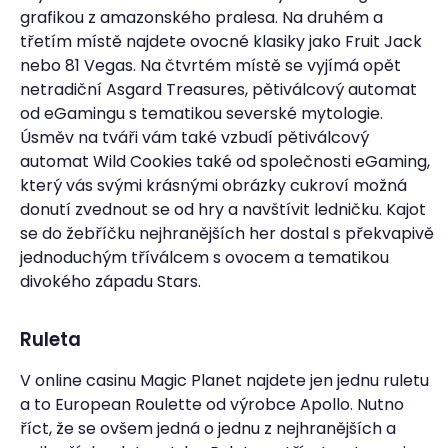
grafikou z amazonského pralesa. Na druhém a
třetím místě najdete ovocné klasiky jako Fruit Jack
nebo 81 Vegas. Na čtvrtém místě se vyjímá opět
netradiční Asgard Treasures, pětiválcový automat
od eGamingu s tematikou severské mytologie.
Úsměv na tváři vám také vzbudí pětiválcový
automat Wild Cookies také od společnosti eGaming,
který vás svými krásnými obrázky cukroví možná
donutí zvednout se od hry a navštívit ledničku. Kajot
se do žebříčku nejhranějších her dostal s překvapivě
jednoduchým tříválcem s ovocem a tematikou
divokého západu Stars.
Ruleta
V online casinu Magic Planet najdete jen jednu ruletu
a to European Roulette od výrobce Apollo. Nutno
říct, že se ovšem jedná o jednu z nejhranějších a